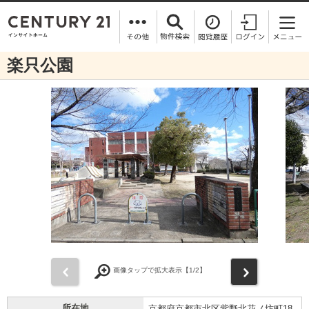
楽只公園
前
次
画像タップで拡大表示【
1
/2】
所在地
京都府京都市北区紫野北花ノ坊町18