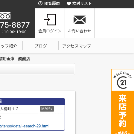
閲覧履歴
検討リスト
会員ログイン
お問い合わせ
0:00~19:00
タッフ紹介
ブログ
アクセスマップ
信用金庫 醍醐店
報
大構町１２
MAP
▼
駅
p/tenpo/detail-search-29.html