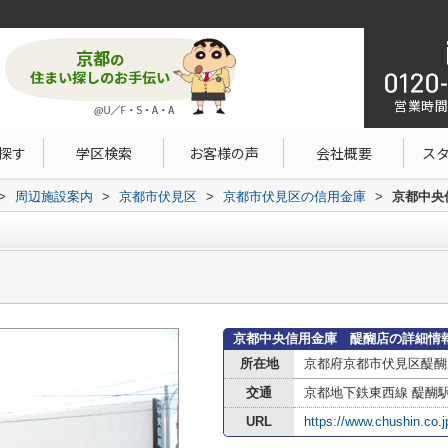
営業時間：1
探す
学区検索
お客様の声
会社概要
ス
>
周辺施設案内
>
京都市伏見区
>
京都市伏見区の信用金庫
>
京都中央
京都中央信用金庫 醍醐店の詳細情
所在地
京都府京都市伏見区醍醐
交通
京都地下鉄東西線 醍醐
URL
https://www.chushin.co.j