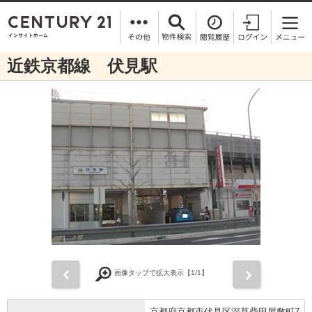
近鉄京都線 伏見駅
前
次
画像タップで拡大表示【
1
/1】
京都府京都市伏見区深草柴田屋敷町7