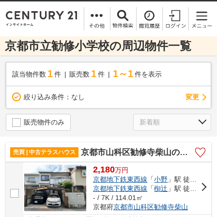
京都市立勧修小学校の周辺物件一覧
1
1
1～1
該当物件数
件
販売数
件
件を表示
変更
絞り込み条件：
なし
販売物件のみ
京都市山科区勧修寺柴山の中古テラスハウス
売買 | 中古テラスハウス
2,180
万
円
京都地下鉄東西線
「
小野
」駅 徒歩18分
京都地下鉄東西線
「
椥辻
」駅 徒歩20分
- / 7K / 114.01㎡
京都府
京都市山科区
勧修寺柴山