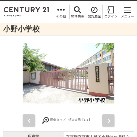
小野小学校
前
次
画像タップで拡大表示【
1
/1】
所在地
京都府京都市山科区小野蚊ケ瀬町２