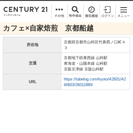
カフェ×自家焙煎 京都船越
京都府京都市山科区竹鼻西ノ口町４
所在地
３
京都地下鉄東西線 山科駅
交通
東海道・山陽本線 山科駅
京阪京津線 京阪山科駅
https://tabelog.com/kyoto/A2601/A2
URL
60603/26011880/