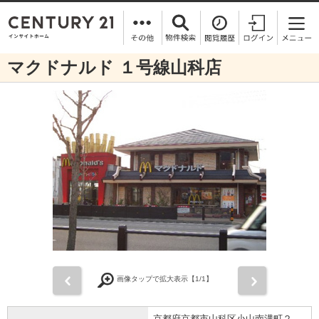
マクドナルド １号線山科店
前
次
画像タップで拡大表示【
1
/1】
京都府京都市山科区小山南溝町２