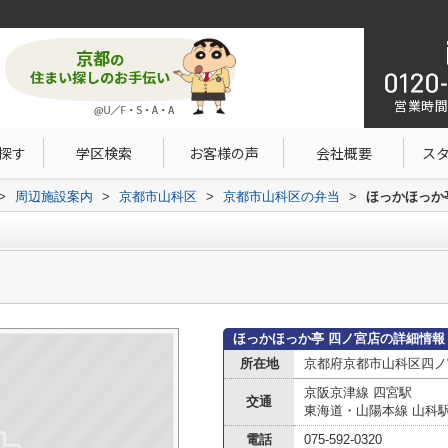
営業時間：1
探す
学区検索
お客様の声
会社概要
ス
>
周辺施設案内
>
京都市山科区
>
京都市山科区の弁当
>
ほっかほっか
ほっかほっか亭 四ノ宮店の詳細情報
所在地
京都府京都市山科区四ノ
京阪京津線 四宮駅
交通
東海道・山陽本線 山科
電話
075-592-0320