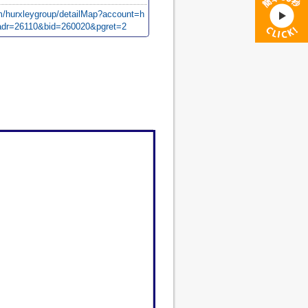
m/hurxleygroup/detailMap?account=h
dr=26110&bid=260020&pgret=2