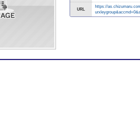
https://as.chizumaru.co
URL
urxleygroup&accmd=0&a