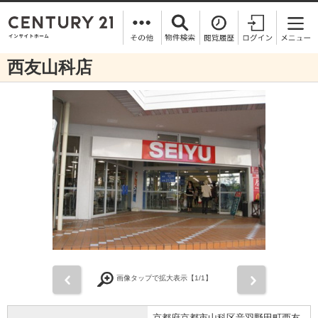
西友山科店
前
次
画像タップで拡大表示【
1
/1】
京都府京都市山科区音羽野田町西友