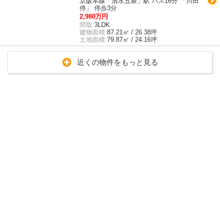
京阪本線「清水五条」駅 バス16分 「川田
停」 停歩3分
2,980万円
間取:
3LDK
建物面積:
87.21㎡ / 26.38坪
土地面積:
79.87㎡ / 24.16坪
近くの物件をもっと見る