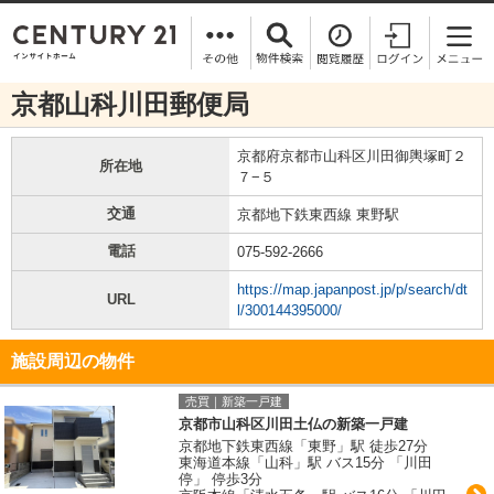
京都山科川田郵便局
京都府京都市山科区川田御輿塚町２
所在地
７−５
交通
京都地下鉄東西線 東野駅
電話
075-592-2666
https://map.japanpost.jp/p/search/dt
URL
l/300144395000/
施設周辺の物件
売買｜新築一戸建
京都市山科区川田土仏の新築一戸建
京都地下鉄東西線「東野」駅 徒歩27分
東海道本線「山科」駅 バス15分 「川田
停」 停歩3分