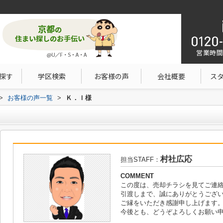
営業時間：1
探す
学区検索
お客様の声
会社概要
ス
>
お客様の声一覧
>
Ｋ．Ｉ様
村社広応
担当STAFF：
COMMENT
この度は、売却チラシを見てご連
引渡しまで、誠にありがとうござ
ご縁をいただき感謝申し上げます
今後とも、どうぞよろしくお願い