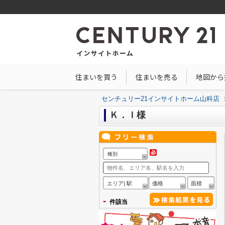
住まいを買う
住まいを売る
地図から
センチュリー21インサイトホーム山科店
Ｋ．Ｉ様
種別
エリア| 駅
価格
面積
-
件該当