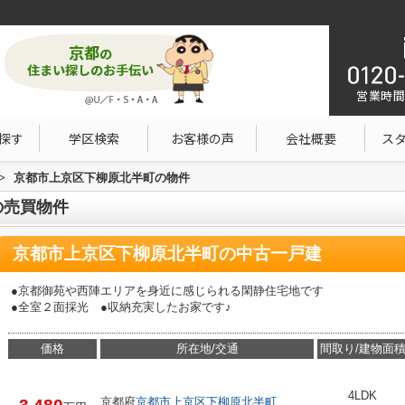
営業時間：1
探す
学区検索
お客様の声
会社概要
ス
>
京都市上京区下柳原北半町の物件
の売買物件
京都市上京区下柳原北半町の中古一戸建
●京都御苑や西陣エリアを身近に感じられる閑静住宅地です
●全室２面採光 ●収納充実したお家です♪
価格
所在地/交通
間取り/建物面
4LDK
京都府
京都市上京区
下柳原北半町