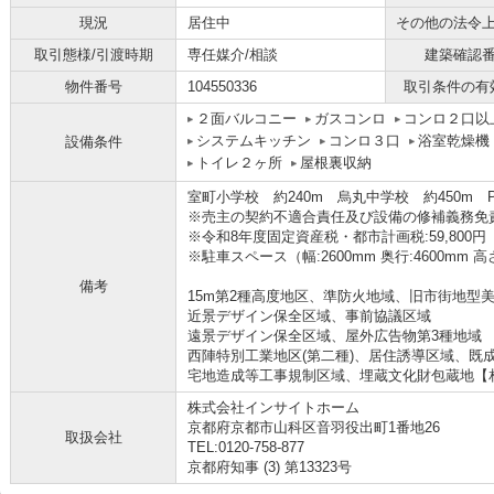
現況
居住中
その他の法令
取引態様/引渡時期
専任媒介/相談
建築確認
物件番号
104550336
取引条件の有
２面バルコニー
ガスコンロ
コンロ２口以
システムキッチン
コンロ３口
浴室乾燥機
設備条件
トイレ２ヶ所
屋根裏収納
室町小学校 約240m 烏丸中学校 約450m P5
※売主の契約不適合責任及び設備の修補義務免
※令和8年度固定資産税・都市計画税:59,800円
※駐車スペース（幅:2600mm 奥行:4600mm 高さ
備考
15m第2種高度地区、準防火地域、旧市街地型
近景デザイン保全区域、事前協議区域
遠景デザイン保全区域、屋外広告物第3種地域
西陣特別工業地区(第二種)、居住誘導区域、既
宅地造成等工事規制区域、埋蔵文化財包蔵地【
株式会社インサイトホーム
京都府京都市山科区音羽役出町1番地26
取扱会社
TEL:0120-758-877
京都府知事 (3) 第13323号