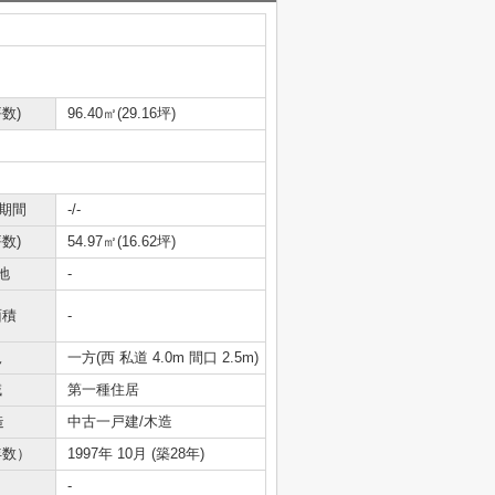
数)
96.40㎡(29.16坪)
期間
-/-
数)
54.97㎡(16.62坪)
地
-
面積
-
況
一方(西 私道 4.0m 間口 2.5m)
域
第一種住居
造
中古一戸建/木造
年数）
1997年 10月 (築28年)
-