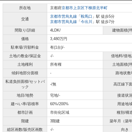
所在地
京都府
京都市上京区
下柳原北半町
京都市営烏丸線
「
鞍馬口
」駅 徒歩5分
交通
京都市営烏丸線
「
今出川
」駅 徒歩7分
間取り/詳細
4LDK/
建物面積(坪
価格
3,480万円
駐車場/月額料金
有(1台)/-
土地の敷金/保証金
-/-
借地料/借地
土地権利
所有権
土地面積(坪
傾斜地部分面積
-
路地状敷
私道負担面積/セットバ
-/無
高圧線下
ック
地目/地勢
宅地/-
接道状
建ぺい率/容積率
60%/200%
用途地
都市計画
市街化区域
種別/構
階建
3階建
築年月（築
総区画数/販売区画数
-/-
向き