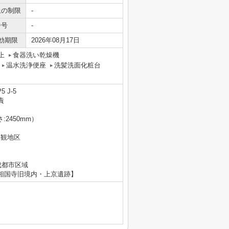
上の制限
-
番号
-
効期限
2026年08月17日
上
食器洗い乾燥機
温水洗浄便座
洗髪洗面化粧台
 J-5
責
:2450mm）
美観地区
成都市区域
相国寺旧境内・上京遺跡】