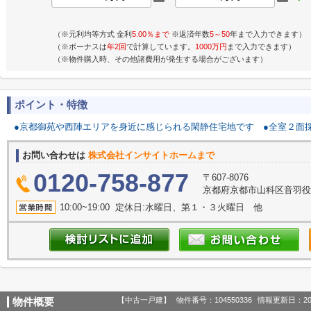
（※元利均等方式 金利
5.00％まで
※返済年数
5～50
年まで入力できます）
（※ボーナスは
年2回
で計算しています。
1000万円
まで入力できます）
（※物件購入時、その他諸費用が発生する場合がございます）
ポイント・特徴
●京都御苑や西陣エリアを身近に感じられる閑静住宅地です
●全室２面
お問い合わせは
株式会社インサイトホームまで
0120-758-877
〒607-8076
京都府京都市山科区音羽役
10:00~19:00 定休日:水曜日、第１・３火曜日 他
【中古一戸建】
物件番号：104550336
情報更新日：20
物件概要