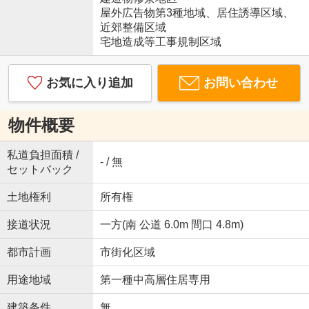
屋外広告物第3種地域、居住誘導区域、
近郊整備区域
宅地造成等工事規制区域
お気に入り追加
お問い合わせ
物件概要
私道負担面積 /
- / 無
セットバック
土地権利
所有権
接道状況
一方(南 公道 6.0m 間口 4.8m)
都市計画
市街化区域
用途地域
第一種中高層住居専用
建築条件
無