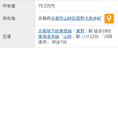
坪単価
75.3万円
所在地
京都府
京都市山科区
西野大鳥井町
京都地下鉄東西線
「
東野
」駅 徒歩18分
交通
東海道本線
「
山科
」駅 バス12分 「川田
道停」 停歩7分