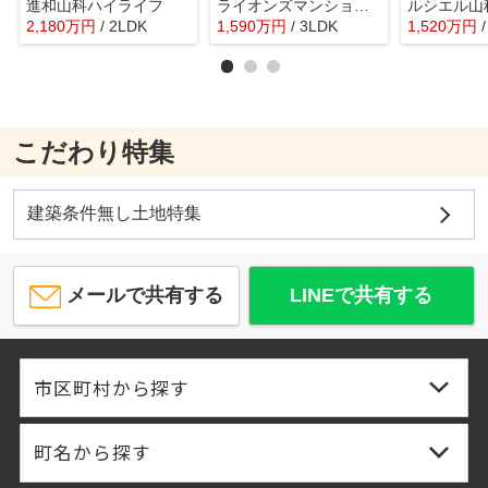
進和山科ハイライフ
ライオンズマンション山科御陵
ルシエル山
2,180
万
円
/ 2LDK
1,590
万
円
/ 3LDK
1,520
万
円
こだわり特集
建築条件無し土地特集
メールで共有する
LINEで共有する
市区町村から探す
町名から探す