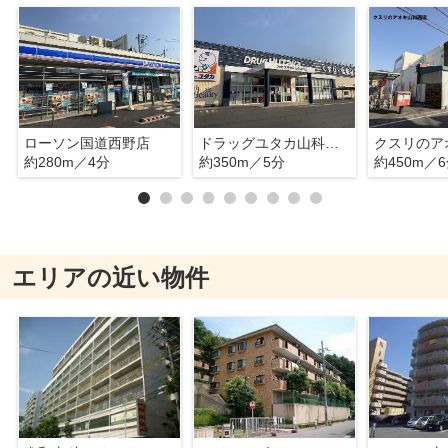
ローソン国道西野店
ドラッグユタカ山科西野店
約280m／4分
約350m／5分
約450m／
エリアの近い物件