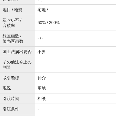
地目 / 地勢
宅地 / -
建ぺい率 /
60% / 200%
容積率
総区画数 /
- / -
販売区画数
国土法届出要否
不要
その他法令上の
-
制限
取引態様
仲介
現況
更地
引渡時期
相談
引渡条件
-