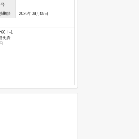
番号
-
効期限
2026年08月09日
 H-1
務免責
円