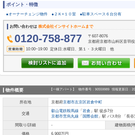
ポイント・特徴
●オーナーチェンジ物件
●２Ｋ×１０室
●駐車スペース６台分有
お問い合わせは
株式会社インサイトホームまで
0120-758-877
〒607-8076
京都府京都市山科区音羽役
10:00~19:00 定休日:水曜日、第１・３火曜日 他
【一棟アパート】
物件番号：90559989
情報更新日：20
物件概要
所在地
京都府
京都市左京区
岩倉中町
叡山電鉄鞍馬線
「
岩倉
」駅 徒歩7分
交通
京都市営烏丸線
「
国際会館
」駅 バス8分 「長谷
間取り/詳細
-
建物面積(坪
価格
6,900万円