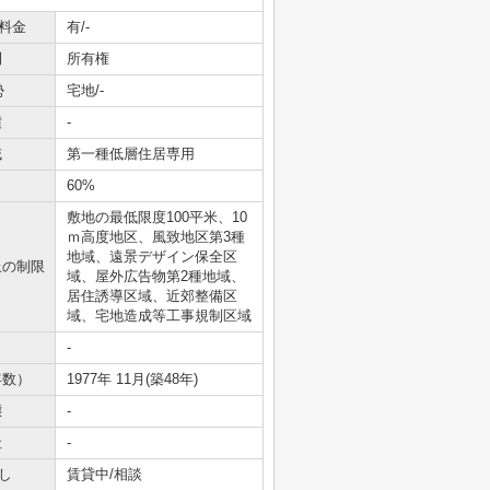
料金
有/-
利
所有権
勢
宅地/-
積
-
域
第一種低層住居専用
60%
敷地の最低限度100平米、10
ｍ高度地区、風致地区第3種
地域、遠景デザイン保全区
上の制限
域、屋外広告物第2種地域、
居住誘導区域、近郊整備区
域、宅地造成等工事規制区域
-
年数）
1977年 11月(築48年)
態
-
社
-
し
賃貸中/相談