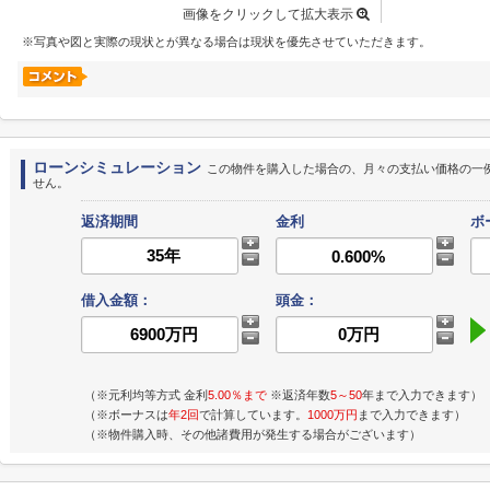
画像をクリックして拡大表示
※写真や図と実際の現状とが異なる場合は現状を優先させていただきます。
ローンシミュレーション
この物件を購入した場合の、月々の支払い価格の一
せん。
返済期間
金利
ボ
借入金額：
頭金：
（※元利均等方式 金利
5.00％まで
※返済年数
5～50
年まで入力できます）
（※ボーナスは
年2回
で計算しています。
1000万円
まで入力できます）
（※物件購入時、その他諸費用が発生する場合がございます）