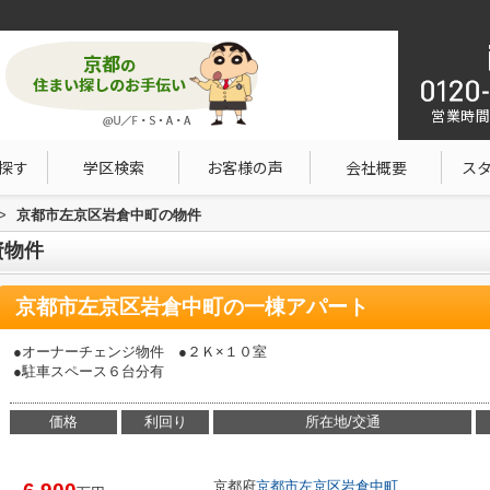
営業時間：1
探す
学区検索
お客様の声
会社概要
ス
>
京都市左京区岩倉中町の物件
資物件
京都市左京区岩倉中町の一棟アパート
●オーナーチェンジ物件 ●２Ｋ×１０室
●駐車スペース６台分有
価格
利回り
所在地/交通
京都府
京都市左京区
岩倉中町