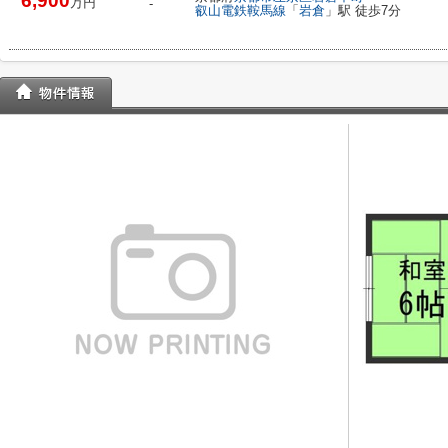
6,900
万円
-
叡山電鉄鞍馬線
「
岩倉
」駅 徒歩7分