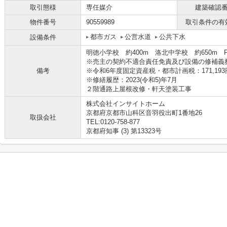
取引態様
専任媒介
建築確認
物件番号
90559989
取引条件の有
都市ガス
公営水道
公共下水
設備条件
明徳小学校 約400m 洛北中学校 約650m P60
※売主の契約不適合責任免責及び設備の修補義
備考
※令和6年度固定資産税・都市計画税：171,193
※修繕履歴：2023(令和5)年7月
２階通路上屋根改修・軒天塗装工事
株式会社インサイトホーム
京都府京都市山科区音羽役出町1番地26
取扱会社
TEL:0120-758-877
京都府知事 (3) 第13323号