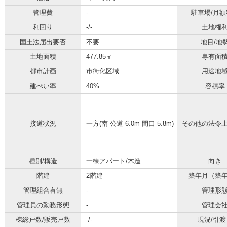
管理費
-
駐車場/月額
利回り
-
/-
土地権
国土法届出要否
不要
地目/地
土地面積
477.85㎡
専有面
都市計画
市街化区域
用途地
建ぺい率
40%
容積率
接道状況
一方(南 公道 6.0m 間口 5.8m)
その他の法令
種別/構造
一棟アパート/木造
向き
階建
2階建
築年月（築
管理組合有無
-
管理形
管理員の勤務形態
-
管理会
棟総戸数/販売戸数
-/-
現況/引渡