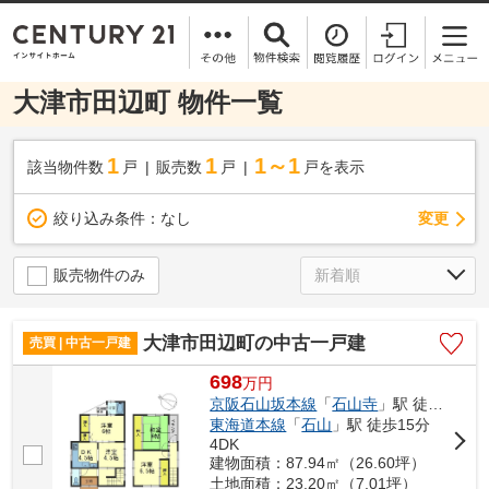
大津市田辺町 物件一覧
1
1
1～1
該当物件数
戸
販売数
戸
戸を表示
変更
絞り込み条件：
なし
販売物件のみ
大津市田辺町の中古一戸建
売買 | 中古一戸建
698
万
円
京阪石山坂本線
「
石山寺
」駅 徒歩5分
東海道本線
「
石山
」駅 徒歩15分
4DK
建物面積：87.94㎡（26.60坪）
土地面積：23.20㎡（7.01坪）