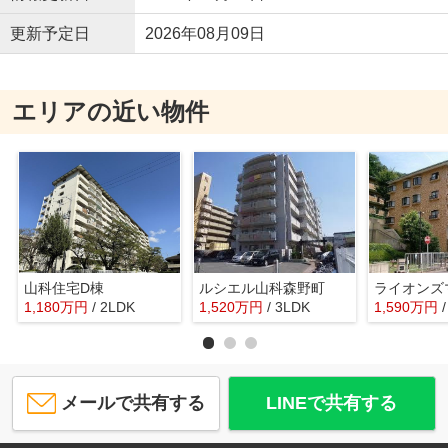
更新予定日
2026年08月09日
エリアの近い物件
山科住宅D棟
ルシエル山科森野町
1,180
万
円
/ 2LDK
1,520
万
円
/ 3LDK
1,590
万
円
メールで共有する
LINEで共有する