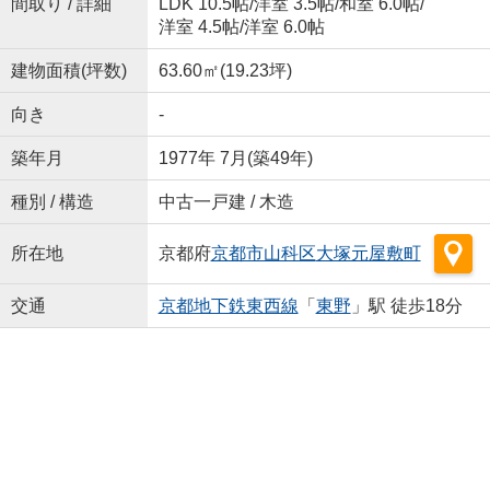
間取り / 詳細
LDK 10.5帖
/
洋室 3.5帖
/
和室 6.0帖
/
洋室 4.5帖
/
洋室 6.0帖
建物面積(坪数)
63.60㎡(19.23坪)
向き
-
築年月
1977年 7月(築49年)
種別 / 構造
中古一戸建 / 木造
所在地
京都府
京都市山科区
大塚元屋敷町
交通
京都地下鉄東西線
「
東野
」駅 徒歩18分