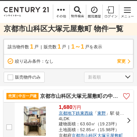
京都市山科区大塚元屋敷町 物件一覧
1
1
1～1
該当物件数
戸
販売数
戸
戸を表示
変更
絞り込み条件：
なし
販売物件のみ
京都市山科区大塚元屋敷町の中古一戸建
売買 | 中古一戸建
1,680
万
円
京都地下鉄東西線
「
東野
」駅 徒歩18分
4LDK
建物面積：63.60㎡（19.23坪）
土地面積：52.85㎡（15.98坪）
京都府
京都市山科区
大塚元屋敷町