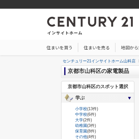
住まいを買う
住まいを売る
地図から
センチュリー21インサイトホーム山科店
京都市山科区の家電製品
京都市山科区のスポット選択
学ぶ
小学校
(13件)
中学校
(6件)
大学
(2件)
幼稚園
(3件)
保育園
(8件)
その他
(4件)