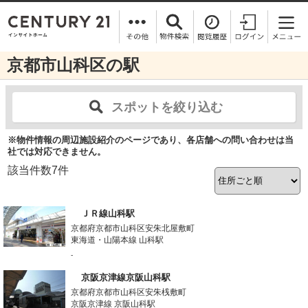
京都市山科区の駅
スポットを絞り込む
※物件情報の周辺施設紹介のページであり、各店舗への問い合わせは当
社では対応できません。
該当件数
7
件
ＪＲ線山科駅
京都府京都市山科区安朱北屋敷町
東海道・山陽本線 山科駅
-
京阪京津線京阪山科駅
京都府京都市山科区安朱桟敷町
京阪京津線 京阪山科駅