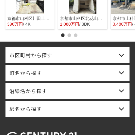
京都市山科区川田土仏の中古テラスハウス
京都市山科区北花山河原町の中古一戸建
390万円
/ 4K
1,080万円
/ 3DK
3,480万円
/
市区町村から探す
町名から探す
沿線名から探す
駅名から探す