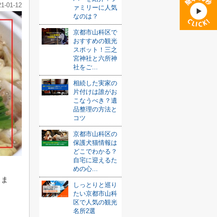
21-01-12
ァミリーに人気
なのは？
京都市山科区で
おすすめの観光
スポット！三之
宮神社と六所神
社をご...
相続した実家の
片付けは誰がお
こなうべき？遺
品整理の方法と
コツ
京都市山科区の
保護犬猫情報は
どこでわかる？
自宅に迎えるた
めの心...
きま
しっとりと巡り
たい京都市山科
区で人気の観光
名所2選