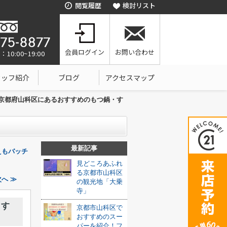
閲覧履歴
検討リスト
会員ログイン
お問い合わせ
0:00~19:00
タッフ紹介
ブログ
アクセスマップ
京都府山科区にあるおすすめのもつ鍋・す
最新記事
えもバッチ
見どころあふれ
る京都市山科区
へ ≫
の観光地「大乗
寺」
・す
京都市山科区で
おすすめのスー
パーを紹介！フ