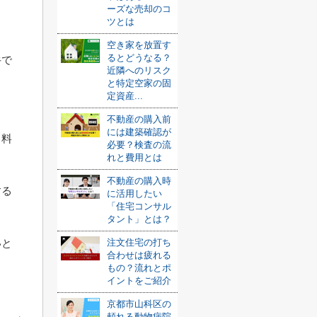
ーズな売却のコ
ツとは
空き家を放置す
るとどうなる？
牛で
近隣へのリスク
と特定空家の固
定資産...
不動産の購入前
には建築確認が
し料
必要？検査の流
れと費用とは
不動産の購入時
する
に活用したい
「住宅コンサル
タント」とは？
注文住宅の打ち
いと
合わせは疲れる
もの？流れとポ
イントをご紹介
京都市山科区の
頼れる動物病院