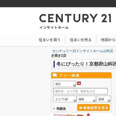
住まいを買う
住まいを売る
地図から
センチュリー21インサイトホーム山科店
き焼き2店
冬にぴったり！京都府山科
種別
エリア| 駅
価格
面積
-
件該当