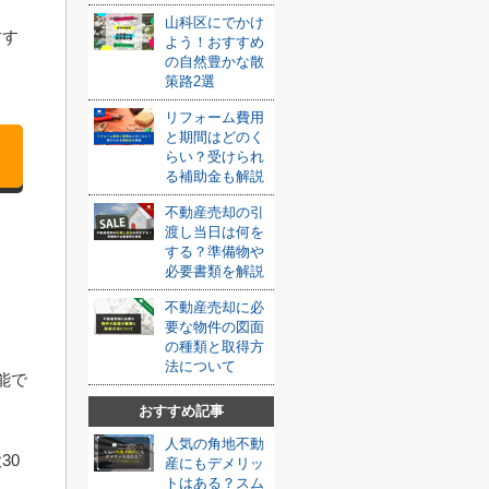
山科区にでかけ
すす
よう！おすすめ
の自然豊かな散
策路2選
リフォーム費用
と期間はどのく
らい？受けられ
る補助金も解説
不動産売却の引
渡し当日は何を
する？準備物や
必要書類を解説
不動産売却に必
要な物件の図面
の種類と取得方
法について
能で
おすすめ記事
人気の角地不動
30
産にもデメリッ
トはある？スム